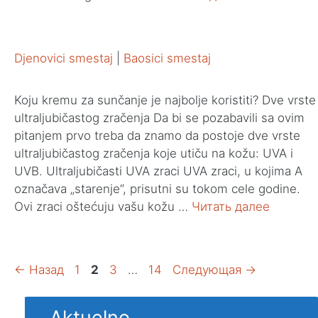
Djenovici smestaj
|
Baosici smestaj
Koju kremu za sunčanje je najbolje koristiti? Dve vrste
ultraljubičastog zračenja Da bi se pozabavili sa ovim
pitanjem prvo treba da znamo da postoje dve vrste
ultraljubičastog zračenja koje utiču na kožu: UVA i
UVB. Ultraljubičasti UVA zraci UVA zraci, u kojima A
označava „starenje“, prisutni su tokom cele godine.
Ovi zraci oštećuju vašu kožu …
Читать далее
Страница
Страница
Страница
Страница
←
Назад
1
2
3
…
14
Следующая
→
Aktuelno