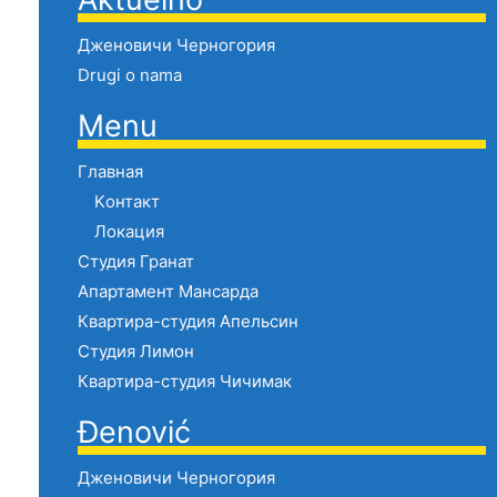
Дженовичи Черногория
Drugi o nama
Menu
Главная
Kонтакт
Локация
Cтудия Гранат
Апартамент Мансарда
Квартира-студия Апельсин
Cтудия Лимон
Квартира-студия Чичимак
Đenović
Дженовичи Черногория