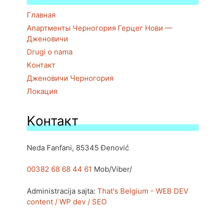
Главная
Апартменты Черногория Герцег Нови —
Дженовичи
Drugi o nama
Kонтакт
Дженовичи Черногория
Локация
Kонтакт
Neda Fanfani, 85345 Đenović
00382 68 68 44 61
Mob/Viber/
Administracija sajta:
That's Belgium - WEB DEV
content / WP dev / SEO