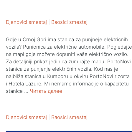
Djenovici smestaj
|
Baosici smestaj
Gdje u Crnoj Gori ima stanica za punjneje elektricnih
vozila? Punionica za električne automobile. Pogledajte
na mapi gdje možete dopuniti vaše električno vozilo.
Za detaljniji prikaz jedinica zumirajte mapu. PortoNovi
stanica za punjenje električnih vozila. Kod nas je
najbliža stanica u Kumboru u okviru PortoNovi rizorta
i Hotela Lazure. Mi nemamo informacije o kapacitetu
stanice …
Читать далее
Djenovici smestaj
|
Baosici smestaj