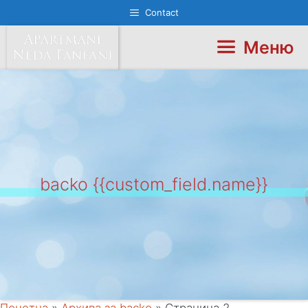
Перейти
Contact
к
содержимому
Меню
backo {{custom_field.name}}