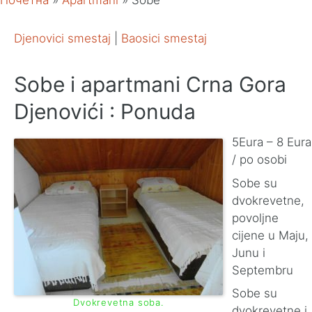
Почетна
»
Apartmani
»
Sobe
Djenovici smestaj
|
Baosici smestaj
Sobe i apartmani Crna Gora
Djenovići : Ponuda
5Eura – 8 Eura
/ po osobi
Sobe su
dvokrevetne,
povoljne
cijene u Maju,
Junu i
Septembru
Sobe su
Dvokrevetna soba.
dvokrevetne i