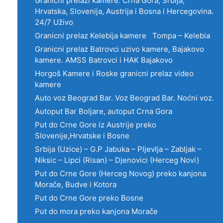
Granični prelazi kamere: Crna Gora, Srbija,
Hrvatska, Slovenija, Austrija i Bosna i Hercegovina.
24/7 Uživo
Granicni prelaz Kelebija kamere Tompa – Kelebia
Granicni prelaz Batrovci uzivo kamere, Bajakovo
kamere. AMSS Batrovci i HAK Bajakovo
Horgoš Kamere i Roske granicni prelaz video
kamere
Auto voz Beograd Bar. Voz Beograd Bar. Noćni voz.
Autoput Bar Boljare, autoput Crna Gora
Put do Crne Gore iz Austrije preko
Slovenije,Hrvatske i Bosne
Srbija (Uzice) – G.P Jabuka – Pljevlja – Zabljak –
Niksic – Lipci (Risan) – Djenovici (Herceg Novi)
Put do Crne Gore (Herceg Novog) preko kanjona
Morače, Budve i Kotora
Put do Crne Gore preko Bosne
Put do mora preko kanjona Morače