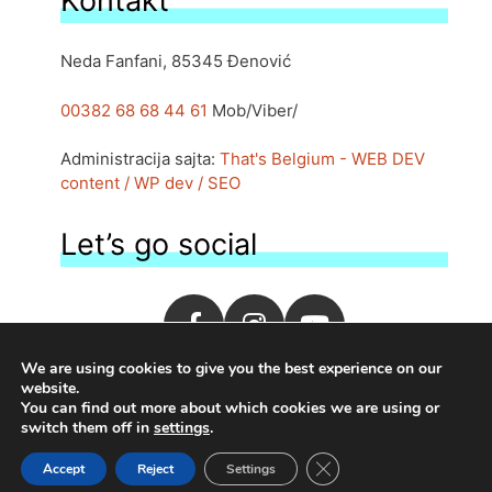
Kontakt
Neda Fanfani, 85345 Đenović
00382 68 68 44 61
Mob/Viber/
Administracija sajta:
That's Belgium - WEB DEV
content / WP dev / SEO
Let’s go social
We are using cookies to give you the best experience on our
website.
You can find out more about which cookies we are using or
switch them off in
settings
.
Close GDPR Cookie Ban
Accept
Reject
1995-2026 | By
Settings
moj.me