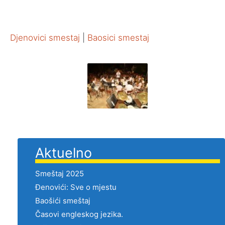
Djenovici smestaj
|
Baosici smestaj
Aktuelno
Smeštaj 2025
Đenovići: Sve o mjestu
Baošići smeštaj
Časovi engleskog jezika.