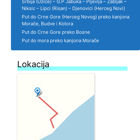
Srbija (Uzice) – G.P Jabuka – Pljevlja – Zabljak –
Niksic – Lipci (Risan) – Djenovici (Herceg Novi)
Put do Crne Gore (Herceg Novog) preko kanjona
Morače, Budve i Kotora
Put do Crne Gore preko Bosne
Put do mora preko kanjona Morače
Lokacija