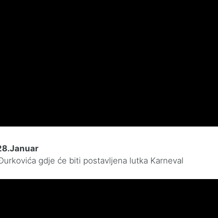
28.Januar
urkovića gdje će biti postavljena lutka Karneval