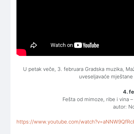
U petak veče, 3. februara Gradska muzika, Maž
uveseljavaće mještane i
4. f
Fešta od mimoze, ribe i vina –
autor: N
https://www.youtube.com/watch?v=aNNW9QfR