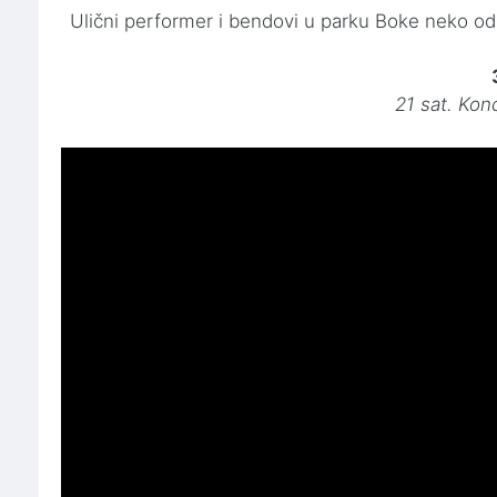
Ulični performer i bendovi u parku Boke neko od
21 sat. Kon