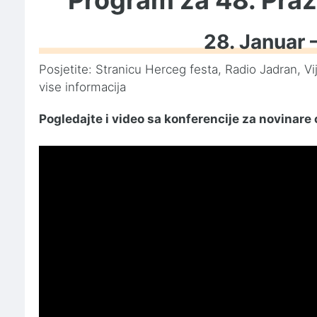
28. Januar 
Posjetite: Stranicu Herceg festa, Radio Jadran, V
vise informacija
Pogledajte i video sa konferencije za novinare