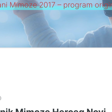
ni Mimoze 2017 – program origi
)
znik Mimoze Herceg Novi