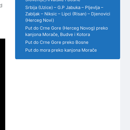
nd
Srbija (Uzice) – G.P Jabuka – Pljevlja –
Zabljak – Niksic – Lipci (Risan) – Djenovici
(Herceg Novi)
Put do Crne Gore (Herceg Novog) preko
kanjona Morače, Budve i Kotora
Put do Crne Gore preko Bosne
Put do mora preko kanjona Morače