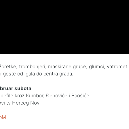
oretke, trombonjeri, maskirane grupe, glumci, vatromet
 goste od Igala do centra grada.
ebruar subota
 defile kroz Kumbor, Đenoviće i Baošiće
ovi tv Herceg Novi
cbM