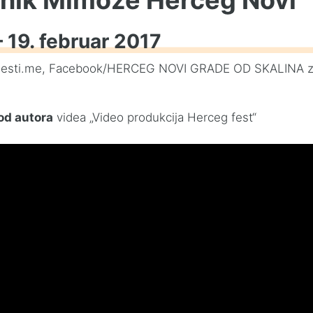
– 19. februar 2017
ijesti.me, Facebook/
HERCEG NOVI GRADE OD SKALINA z
 od autora
videa „Video produkcija Herceg fest“