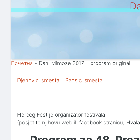
Da
Почетна
»
Dani Mimoze 2017 – program original
Djenovici smestaj
|
Baosici smestaj
Herceg Fest je organizator festivala
(posjetite njihovu web ili facebook stranicu, Hvala
Program za 48. Pra