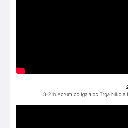
18-21h Abrum od Igala do Trga Nikole Đ