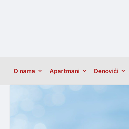
O nama
Apartmani
Đenovići