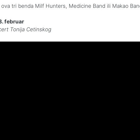
 ova tri benda Milf Hunters, Medicine Band ili Makao Ba
3. februar
cert Tonija Cetinskog