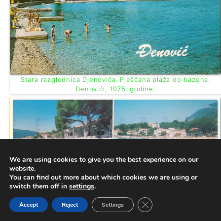
Stara razglednica Djenovića. Pješčana plaža do bazena.
Đenovići, 1975. godine.
We are using cookies to give you the best experience on our
website.
You can find out more about which cookies we are using or
switch them off in
settings
.
Close GDPR Cookie Ban
Accept
Reject
Settings