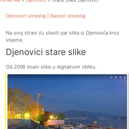
Почетна
»
Djenovici
»
Stare Slike Djenovici
Djenovici smestaj
|
Baosici smestaj
Na ovoj strani ću staviti par slika iz Djenovića kroz
vrijeme.
Djenovici stare slike
Od 2006 imam slike u digitalnom obliku.