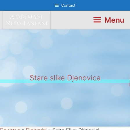
Skip
Contact
to
content
Menu
Stare slike Djenovica