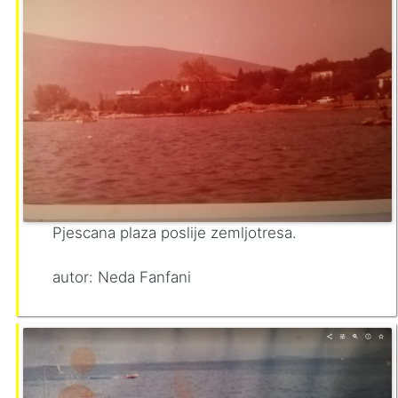
Pjescana plaza poslije zemljotresa.
autor: Neda Fanfani