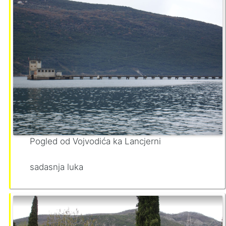
Pogled od Vojvodića ka Lancjerni
sadasnja luka