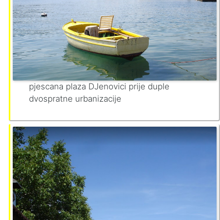
pjescana plaza DJenovici prije duple
dvospratne urbanizacije