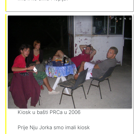
Kiosk u bašti PRCa u 2006
Prije Nju Jorka smo imali kiosk