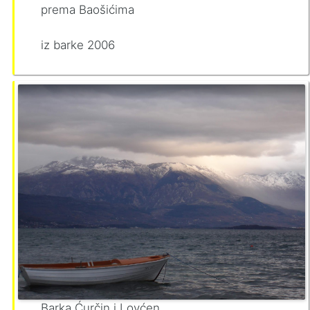
prema Baošićima
iz barke 2006
Barka Ćurčin i Lovćen