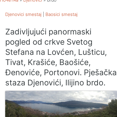
Почетна
»
Djenovici
»
brdo
Djenovici smestaj
|
Baosici smestaj
Zadivljujući panormaski
pogled od crkve Svetog
Stefana na Lovćen, Lušticu,
Tivat, Krašiće, Baošiće,
Đenoviće, Portonovi. Pješačka
staza Djenovići, Ilijino brdo.