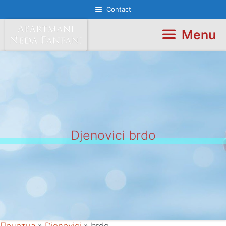
Skip
Contact
to
content
Menu
Djenovici brdo