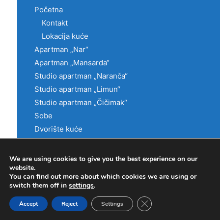
Početna
Kontakt
Lokacija kuće
Apartman „Nar“
Apartman „Mansarda“
Studio apartman „Naranča“
Studio apartman „Limun“
Studio apartman „Čičimak“
Sobe
Dvorište kuće
Suveniri Crne Gore
Foto galerija smjestaja
We are using cookies to give you the best experience on our
website.
Prevoz sa/do aerodroma
You can find out more about which cookies we are using or
Kako doći do nas
switch them off in
settings
.
Kulturna desvanja
Close GDPR Cookie Ban
Accept
Reject
Settings
Utisci