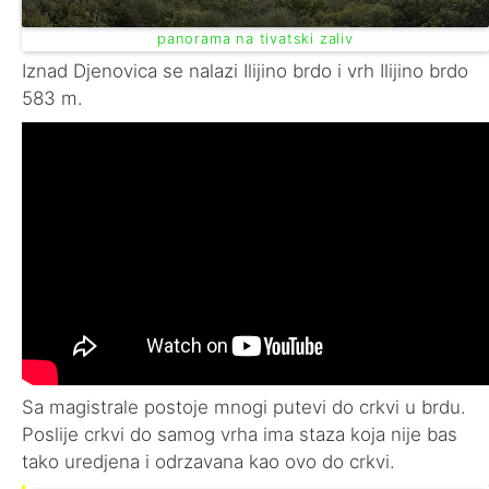
panorama na tivatski zaliv
Iznad Djenovica se nalazi Ilijino brdo i vrh Ilijino brdo
583 m.
Sa magistrale postoje mnogi putevi do crkvi u brdu.
Poslije crkvi do samog vrha ima staza koja nije bas
tako uredjena i odrzavana kao ovo do crkvi.