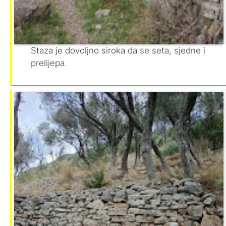
Staza je dovoljno siroka da se seta, sjedne i
prelijepa.