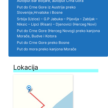
Autoput Bar Boljare, autoput Crna Gora
Put do Crne Gore iz Austrije preko
Slovenije,Hrvatske i Bosne
Srbija (Uzice) – G.P Jabuka – Pljevlja – Zabljak –
Niksic – Lipci (Risan) – Djenovici (Herceg Novi)
Put do Crne Gore (Herceg Novog) preko kanjona
Morače, Budve i Kotora
Put do Crne Gore preko Bosne
Put do mora preko kanjona Morače
Lokacija