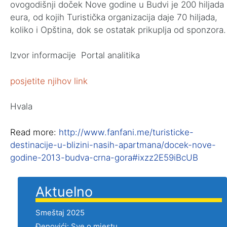
ovogodišnji doček Nove godine u Budvi je 200 hiljada
eura, od kojih Turistička organizacija daje 70 hiljada,
koliko i Opština, dok se ostatak prikuplja od sponzora.
Izvor informacije Portal analitika
posjetite njihov link
Hvala
Read more:
http://www.fanfani.me/turisticke-
destinacije-u-blizini-nasih-apartmana/docek-nove-
godine-2013-budva-crna-gora#ixzz2E59iBcUB
Aktuelno
Smeštaj 2025
Đenovići: Sve o mjestu