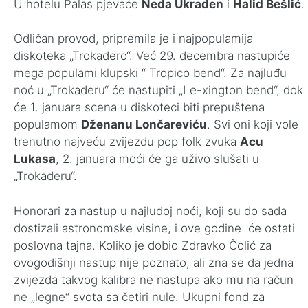
U hotelu Palas pjevaće
Neda Ukraden
i
Halid Bešlić
.
Odličan provod, pripremila je i najpopulamija
diskoteka „Trokadero“. Već 29. decembra nastupiće
mega populami klupski “ Tropico bend“. Za najluđu
noć u „Trokaderu“ će nastupiti „Le-xington bend“, dok
će 1. januara scena u diskoteci biti prepuštena
populamom
Dženanu Lončareviću
. Svi oni koji vole
trenutno najveću zvijezdu pop folk zvuka
Acu
Lukasa
, 2. januara moći će ga uživo slušati u
„Trokaderu“.
Honorari za nastup u najluđoj noći, koji su do sada
dostizali astronomske visine, i ove godine će ostati
poslovna tajna. Koliko je dobio Zdravko Čolić za
ovogodišnji nastup nije poznato, ali zna se da jedna
zvijezda takvog kalibra ne nastupa ako mu na račun
ne „legne“ svota sa četiri nule. Ukupni fond za