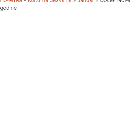
Почетна
»
Kulturna desvanja
»
Januar
»
Docek Nove
godine