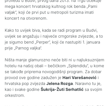
provedu u Budvi, prvog dana 2013. na Trgu očekuje
mega koncert hrvatskog kultnog rok benda „Pami
valjak“, koji će prvi put u metropoli turizma imati
koncert na otvorenom.
Kako to uvijek biva, kada se radi program u Budvi,
uvijek se angažuju i najveće crngorske zvijezde, a to
je sigumo bend „Perper“, koji će nastupiti 1. januara
prije „Parnog valjka“.
Ništa manje glamurozno neće biti ni u najluksuznijem
hotelu na našoj obali – bečićkom „Splendidu“, u kome
se takođe priprema novogodišnji program. Za dobar
provod ove godine zadužen je
Hari Varešanović
i
hrvatska pop zvijezda
Jelena Rozga
. Naravno tu je,
kao i svake godine
Šukrija-Žuti Serhatlić
sa svojim
orkestrom.