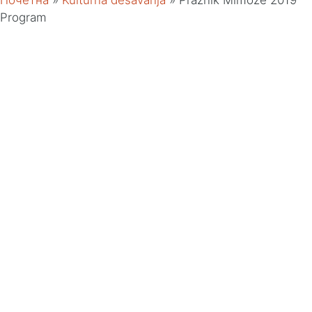
Почетна
»
Kulturna desavanja
»
Praznik Mimoze 2019
Program