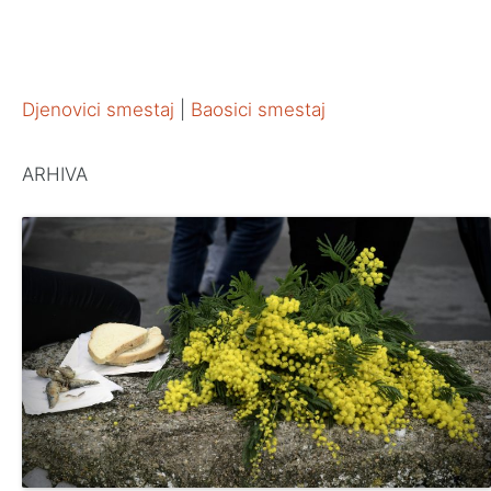
Djenovici smestaj
|
Baosici smestaj
ARHIVA