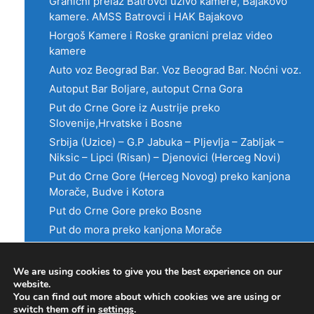
Granicni prelaz Batrovci uzivo kamere, Bajakovo
kamere. AMSS Batrovci i HAK Bajakovo
Horgoš Kamere i Roske granicni prelaz video
kamere
Auto voz Beograd Bar. Voz Beograd Bar. Noćni voz.
Autoput Bar Boljare, autoput Crna Gora
Put do Crne Gore iz Austrije preko
Slovenije,Hrvatske i Bosne
Srbija (Uzice) – G.P Jabuka – Pljevlja – Zabljak –
Niksic – Lipci (Risan) – Djenovici (Herceg Novi)
Put do Crne Gore (Herceg Novog) preko kanjona
Morače, Budve i Kotora
Put do Crne Gore preko Bosne
Put do mora preko kanjona Morače
We are using cookies to give you the best experience on our
Lokacija
website.
You can find out more about which cookies we are using or
switch them off in
settings
.