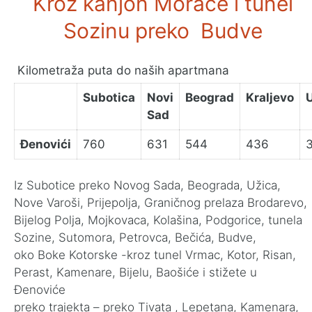
Kroz kanjon Morače i tunel
Sozinu preko Budve
Kilometraža puta do naših apartmana
Subotica
Novi
Beograd
Kraljevo
Sad
Đenovići
760
631
544
436
Iz Subotice preko Novog Sada, Beograda, Užica,
Nove Varoši, Prijepolja, Graničnog prelaza Brodarevo,
Bijelog Polja, Mojkovaca, Kolašina, Podgorice, tunela
Sozine, Sutomora, Petrovca, Bečića, Budve,
oko Boke Kotorske -kroz tunel Vrmac, Kotor, Risan,
Perast, Kamenare, Bijelu, Baošiće i stižete u
Đenoviće
preko trajekta – preko Tivata , Lepetana, Kamenara,