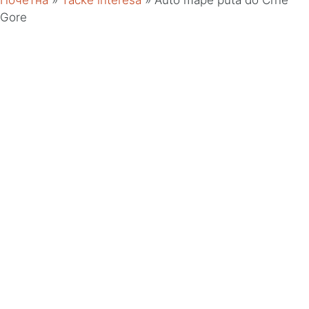
Почетна
»
Tačke interesa
»
Auto mape puta do Crne
Gore