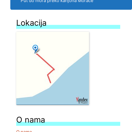
Put do mora preko kanjona Morače
Lokacija
O nama
O nama